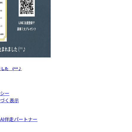
した (^^♪
シー
づく表示
AI伴走パートナー