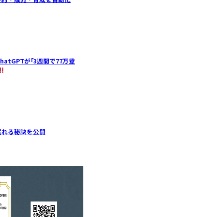
hatGPTが｢3週間で77万登
眠れる秘訣を公開