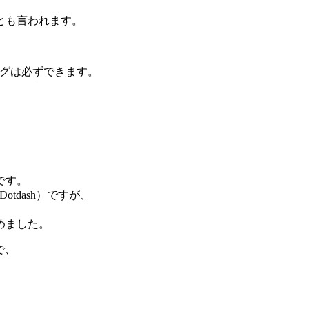
とも言われます。
ングは必ずできます。
、
です。
otdash）ですが、
めました。
で、