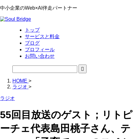
中小企業のWeb×AI伴走パートナー
トップ
サービスと料金
ブログ
プロフィール
お問い合わせ
HOME
>
ラジオ
>
ラジオ
55回目放送のゲスト；リトピ
ーチェ代表島田桃子さん、テ