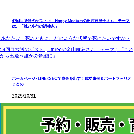
47回目放送のゲストは、Happy Mediumの田村智津子さん、テーマ
は、「靴と歩行の調律家」
あなたは、死ぬときに、どのような状態で死にたいですか？
54回目放送のゲスト；i.threeの金山舞衣さん、テーマ；「これ
から出逢う誰かの希望に」
ホームページ×LINE×SEOで成果を出す！成功事例＆ポートフォリオ
まとめ
2025/10/31