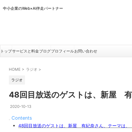
中小企業のWeb×AI伴走パートナー
トップ
サービスと料金
ブログ
プロフィール
お問い合わせ
HOME
>
ラジオ
>
ラジオ
48回目放送のゲストは、新屋 
2020-10-13
Contents
48回目放送のゲストは、新屋 有紀奈さん、テーマは、