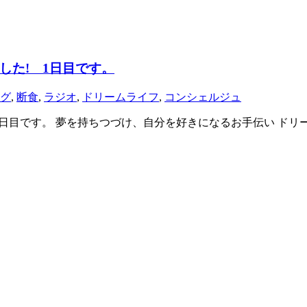
した! 1日目です。
グ
,
断食
,
ラジオ
,
ドリームライフ
,
コンシェルジュ
日目です。 夢を持ちつづけ、自分を好きになるお手伝い ドリ