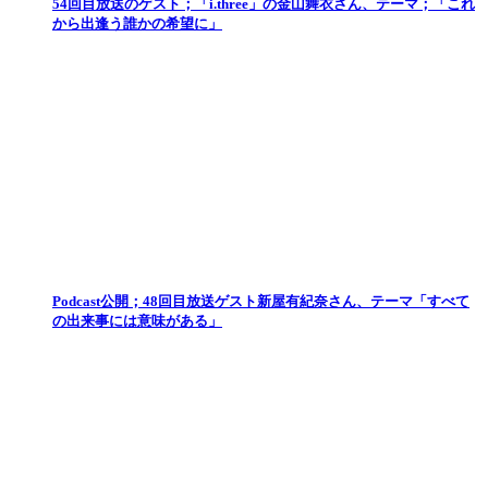
54回目放送のゲスト；「i.three」の金山舞衣さん、テーマ；「これ
から出逢う誰かの希望に」
Podcast公開；48回目放送ゲスト新屋有紀奈さん、テーマ「すべて
の出来事には意味がある」