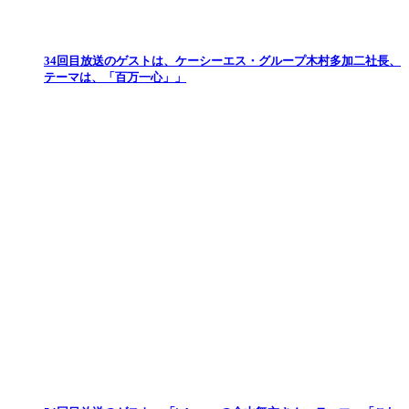
34回目放送のゲストは、ケーシーエス・グループ木村多加二社長、
テーマは、「百万一心」」