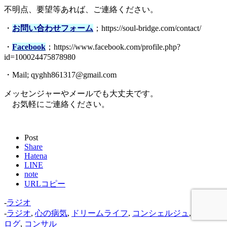
不明点、要望等あれば、ご連絡ください。
・
お問い合わせフォーム
；https://soul-bridge.com/contact/
・
Facebook
；https://www.facebook.com/profile.php?
id=100024475878980
・Mail; qyghh861317@gmail.com
メッセンジャーやメールでも大丈夫です。
お気軽にご連絡ください。
Post
Share
Hatena
LINE
note
URLコピー
-
ラジオ
-
ラジオ
,
心の病気
,
ドリームライフ
,
コンシェルジュ
,
毎日ブ
ログ
,
コンサル