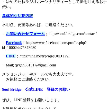
・ゆめのたねラジオパーソナリティーとして夢を叶えるお手
伝い。
具体的な活動内容
不明点、要望等あれば、ご連絡ください。
・
お問い合わせフォーム
；https://soul-bridge.com/contact/
・
Facebook
；https://www.facebook.com/profile.php?
id=100024475878980
・
LINE
；https://line.me/ti/p/sqrqU0DTP2
・Mail; qyghh861317@gmail.com
メッセンジャーやメールでも大丈夫です。
お気軽にご連絡ください。
Soul Bridge 公式LINE 登録のお願い
ぜひ、LINE登録をお願いします。
友達追加ボタンをクリックして、