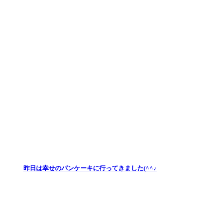
昨日は幸せのパンケーキに行ってきました(^^♪