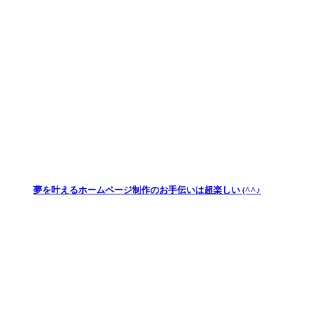
夢を叶えるホームページ制作のお手伝いは超楽しい (^^♪