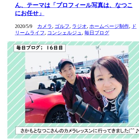
ん、テーマは「プロフィール写真は、なつこ
にお任せ」
2020/5/9
カメラ
,
ゴルフ
,
ラジオ
,
ホームページ制作
,
ド
リームライフ
,
コンシェルジュ
,
毎日ブログ