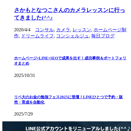
さかもとなつこさんのカメラレッスンに行っ
てきました(^^♪
2020/4/4
コンサル
,
カメラ
,
レッスン
,
ホームページ制
作
,
ドリームライフ
,
コンシェルジュ
,
毎日ブログ
ホームページ×LINE×SEOで成果を出す！成功事例＆ポートフォリ
オまとめ
2025/10/31
リベ大のお金の勉強フェス2025に登壇！LINEひとつで予約・販
売・育成を自動化
2025/7/29