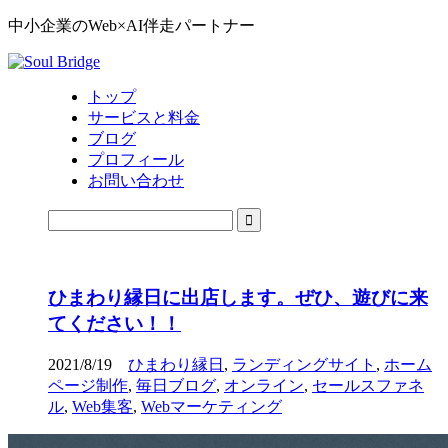
中小企業のWeb×AI伴走パートナー
トップ
サービスと料金
ブログ
プロフィール
お問い合わせ
ひまわり縁日に出店します。ぜひ、遊びに来
てください！！
2021/8/19
ひまわり縁日
,
ランディングサイト
,
ホーム
ページ制作
,
毎日ブログ
,
オンライン
,
セールスファネ
ル
,
Web集客
,
Webマーケティング