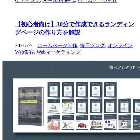
ケティング
,
人生100年時代
,
ホームページ制作
【初心者向け】30分で作成できるランディン
グページの作り方を解説
2021/7/7
ホームページ制作
,
毎日ブログ
,
オンライン
,
Web集客
,
Webマーケティング