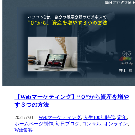
【Webマーケティング】“０”から資産を増や
す３つの方法
2021/7/31
Webマーケティング
,
人生100年時代
,
定年
,
ホームページ制作
,
毎日ブログ
,
コンサル
,
オンライン
,
Web集客